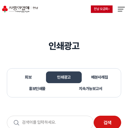
전남 모금회
지회 선택 목록 열기
현재 선택된 지회
메뉴열
인쇄광고
회보
인쇄광고
배분사례집
홍보인쇄물
지속가능보고서
검색어
검색
입력