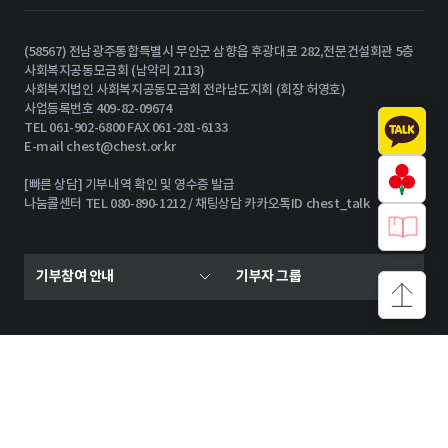
(58567) 전남광주통합특별시 무안군 삼향읍 후광대로 282,전문건설회관 5층
사회복지공동모금회 (남악리 2113)
사회복지법인 사회복지공동모금회 전라남도지회 (회장 허영호)
사업등록번호 409-82-09674
TEL 061-902-6800 FAX 061-281-6133
E-mail
chest@chest.or.kr
[빠른 상담] 기부내역 확인 및 영수증 발급
나눔콜센터 TEL 080-890-1212 / 채팅상담 카카오톡ID chest_talk
기부참여 안내
기부자 그룹
상단으로